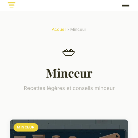
Accueil
› Minceur
🥗
Minceur
Recettes légères et conseils minceur
MINCEUR