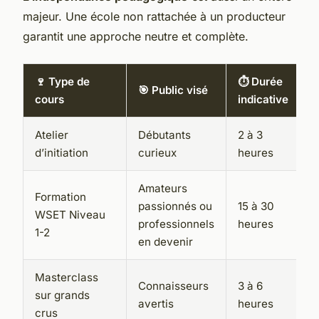
majeur. Une école non rattachée à un producteur
garantit une approche neutre et complète.
🍷 Type de
⏱️ Durée

🎯 Public visé
cours
indicative
p
Atelier
Débutants
2 à 3
D
d’initiation
curieux
heures
s
Amateurs
Formation
passionnés ou
15 à 30
A
WSET Niveau
professionnels
heures
s
1-2
en devenir
Masterclass
Connaisseurs
3 à 6
A
sur grands
avertis
heures
d
crus