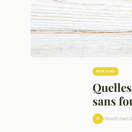
BON PLAN
Quelles
sans fo
O
Olivia
10 mars 