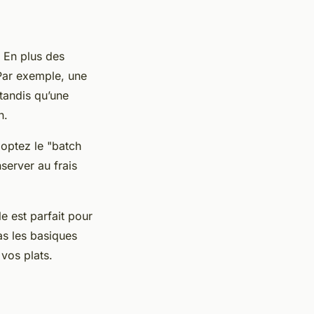
. En plus des
 Par exemple, une
 tandis qu’une
n.
doptez le "batch
server au frais
e est parfait pour
as les basiques
 vos plats.