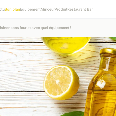
ctu
Bon plan
Equipement
Minceur
Produit
Restaurant Bar
uisiner sans four et avec quel équipement?