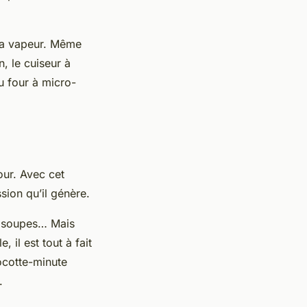
 la vapeur. Même
, le cuiseur à
u four à micro-
our. Avec cet
sion qu’il génère.
s soupes… Mais
 il est tout à fait
cocotte-minute
.