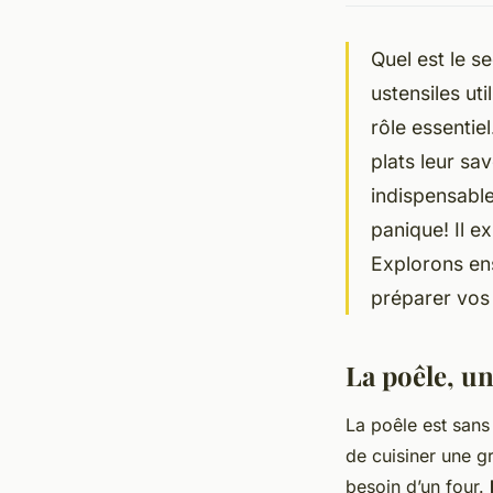
Quel est le s
ustensiles ut
rôle essentie
plats leur sa
indispensable
panique! Il e
Explorons en
préparer vos 
La poêle, u
La poêle est sans 
de cuisiner une g
besoin d’un four.