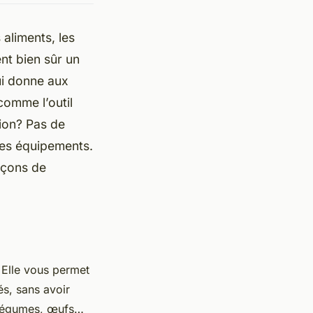
 aliments, les
ent bien sûr un
ui donne aux
comme l’outil
tion? Pas de
tres équipements.
açons de
. Elle vous permet
és, sans avoir
, légumes, œufs…