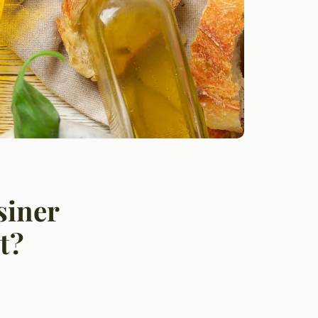
siner
t?